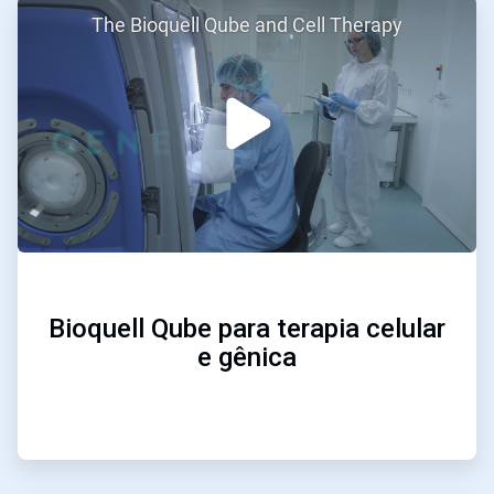
ArticleTile
The Bioquell Qube and Cell Therapy
1
de
2
Bioquell Qube para terapia celular
e gênica