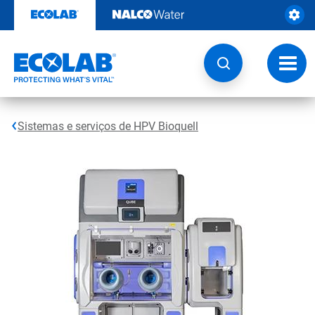
Pular
para
o
conteúdo
Altern
naveg
Sistemas e serviços de HPV Bioquell