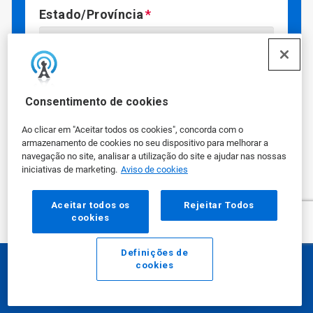
Estado/Província
Pergunta/comentário
Consentimento de cookies
Ao clicar em "Aceitar todos os cookies", concorda com o
armazenamento de cookies no seu dispositivo para melhorar a
navegação no site, analisar a utilização do site e ajudar nas nossas
iniciativas de marketing.
Aviso de cookies
Você concorda em receber ofertas
Aceitar todos os
Rejeitar Todos
promocionais, atualizações e outras
cookies
informações da Ecolab?
Aceito receber comunicações por e-mail
Definições de
cookies
da Ecolab
E-mail
Ligar
Ao clicar em "Sim", você concorda que a Ecolab
pode entrar em contato com você por e-mail