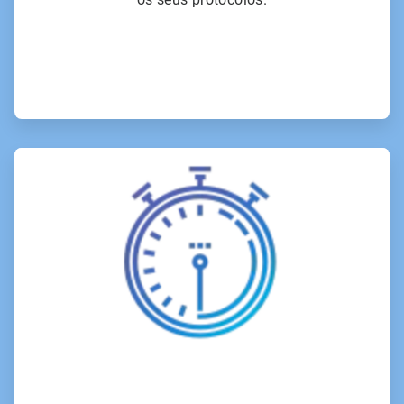
ArticleTile
2
de
6