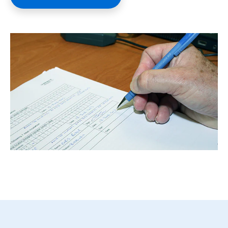
ArticleTile
2
de
2