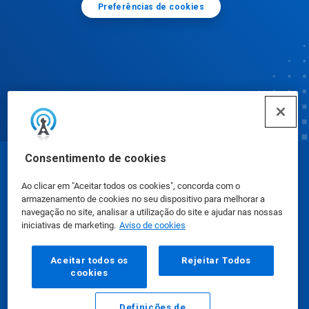
Preferências de cookies
Consentimento de cookies
© Ecolab Inc. 2025
Ao clicar em "Aceitar todos os cookies", concorda com o
armazenamento de cookies no seu dispositivo para melhorar a
Fichas de Informação de Segurança de Produtos
navegação no site, analisar a utilização do site e ajudar nas nossas
iniciativas de marketing.
Aviso de cookies
Químicos
|
Política de Privacidade
|
Termos de Uso
Aceitar todos os
Rejeitar Todos
cookies
Definições de