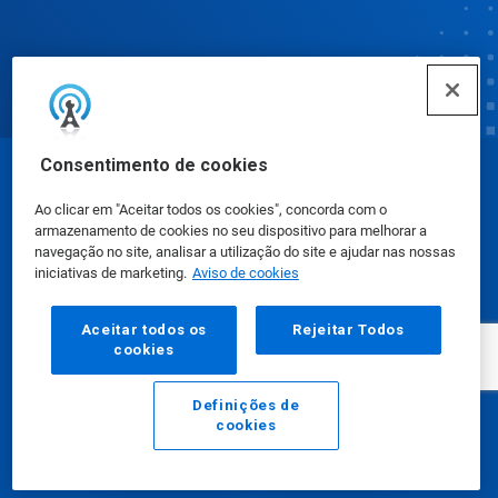
Consentimento de cookies
© Ecolab Inc. 2025
Ao clicar em "Aceitar todos os cookies", concorda com o
armazenamento de cookies no seu dispositivo para melhorar a
Fichas de Informação de Segurança de Produtos
navegação no site, analisar a utilização do site e ajudar nas nossas
iniciativas de marketing.
Aviso de cookies
Químicos
|
Política de Privacidade
|
Termos de Uso
Aceitar todos os
Rejeitar Todos
cookies
Definições de
cookies
E-mail
Ligar