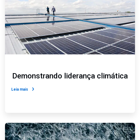
6
Demonstrando liderança climática
Leia mais
ArticleTile
3
de