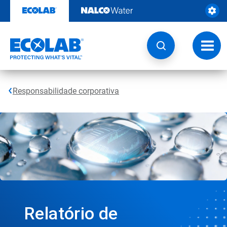
Pular
para
o
conteúdo
Altern
naveg
Responsabilidade corporativa
Relatório de