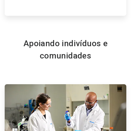
Apoiando indivíduos e
comunidades
ArticleTile
5
de
6