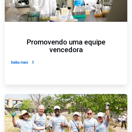
Promovendo uma equipe
vencedora
Saiba mais
ArticleTile
6
de
6