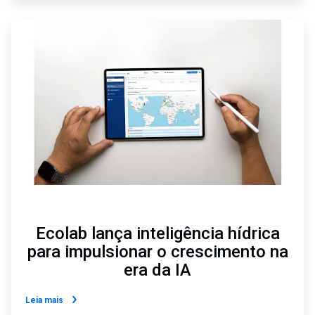
ArticleTile
4
de
6
Ecolab lança inteligência hídrica
para impulsionar o crescimento na
era da IA
Leia mais