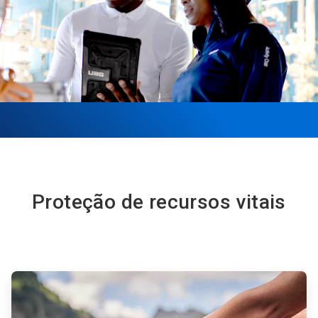
Proteção de recursos vitais
ArticleTile
1
de
6