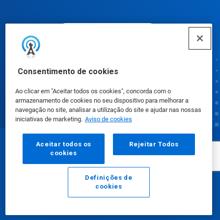
Preferências de cookies
Consentimento de cookies
Ao clicar em "Aceitar todos os cookies", concorda com o
armazenamento de cookies no seu dispositivo para melhorar a
navegação no site, analisar a utilização do site e ajudar nas nossas
iniciativas de marketing.
Aviso de cookies
Aceitar todos os
Rejeitar Todos
© Ecolab Inc. 2025
cookies
Fichas de Informação de Segurança de Produtos
Definições de
cookies
Químicos
|
Política de Privacidade
|
Termos de Uso
E-mail
Ligar