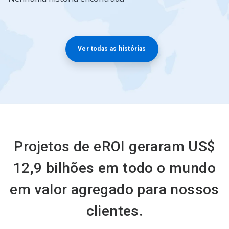
é
um
carrossel.
Use
os
Ver todas as histórias
botões
"Próximo"
e
"Anterior"
para
navegar,
ou
pule
para
Projetos de eROI geraram US$
um
slide
clicando
12,9 bilhões em todo o mundo
nos
pontos.
em valor agregado para nossos
clientes.