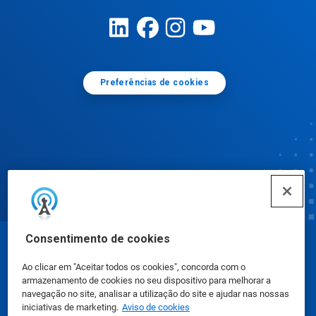
Preferências de cookies
Consentimento de cookies
© Ecolab Inc. 2025
Ao clicar em "Aceitar todos os cookies", concorda com o
armazenamento de cookies no seu dispositivo para melhorar a
Fichas de Informação de Segurança de Produtos
navegação no site, analisar a utilização do site e ajudar nas nossas
iniciativas de marketing.
Aviso de cookies
Químicos
|
Política de Privacidade
|
Termos de Uso