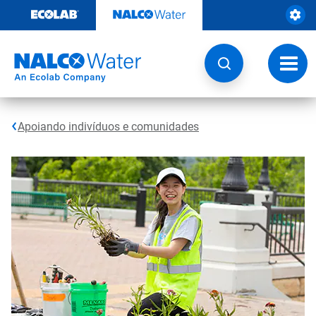
Pular
para
o
conteúdo
Altern
naveg
Apoiando indivíduos e comunidades