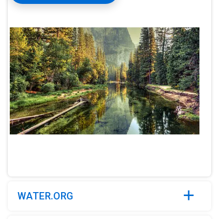
ArticleTile
2
de
5
WATER.ORG