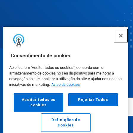
Consentimento de cookies
© Ecolab Inc. 2025
Ao clicar em "Aceitar todos os cookies", concorda com o
armazenamento de cookies no seu dispositivo para melhorar a
Fichas de Informação de Segurança de Produtos
navegação no site, analisar a utilização do site e ajudar nas nossas
iniciativas de marketing.
Aviso de cookies
Químicos
|
Política de Privacidade
|
Termos de Uso
Aceitar todos os
Rejeitar Todos
cookies
Definições de
cookies
E-mail
Ligar