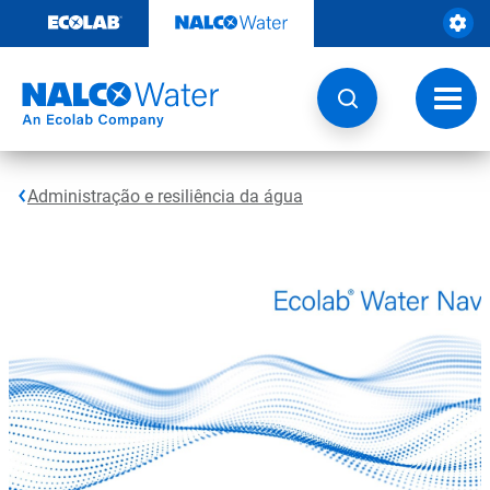
Pular
para
o
conteúdo
Altern
naveg
Administração e resiliência da água