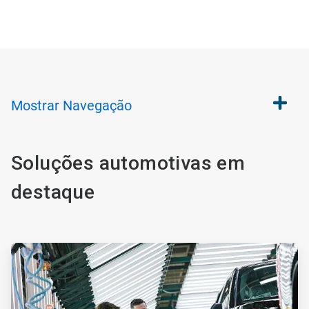
Mostrar
Navegação
Soluções automotivas em
destaque
ArticleTile
1
de
2