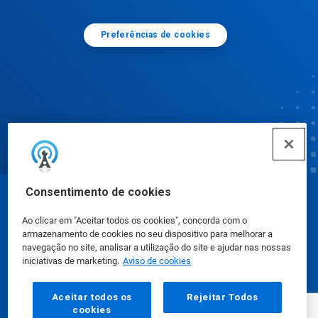
Preferências de cookies
Consentimento de cookies
© Ecolab Inc. 2025
Ao clicar em "Aceitar todos os cookies", concorda com o
armazenamento de cookies no seu dispositivo para melhorar a
Fichas de Informação de Segurança de Produtos
navegação no site, analisar a utilização do site e ajudar nas nossas
iniciativas de marketing.
Aviso de cookies
Químicos
|
Política de Privacidade
|
Termos de Uso
Aceitar todos os
Rejeitar Todos
cookies