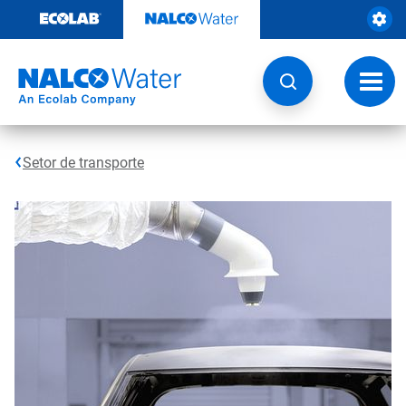
Pular
para
o
conteúdo
Altern
naveg
Setor de transporte