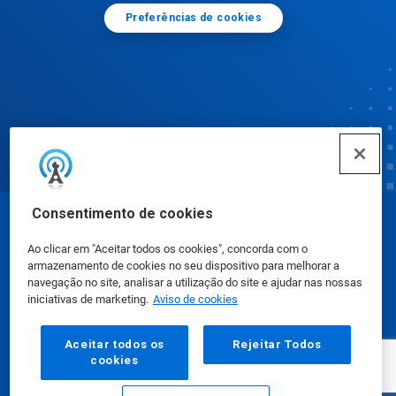
Preferências de cookies
Consentimento de cookies
© Ecolab Inc. 2025
Ao clicar em "Aceitar todos os cookies", concorda com o
armazenamento de cookies no seu dispositivo para melhorar a
Fichas de Informação de Segurança de Produtos
navegação no site, analisar a utilização do site e ajudar nas nossas
iniciativas de marketing.
Aviso de cookies
Químicos
|
Política de Privacidade
|
Termos de Uso
Aceitar todos os
Rejeitar Todos
cookies