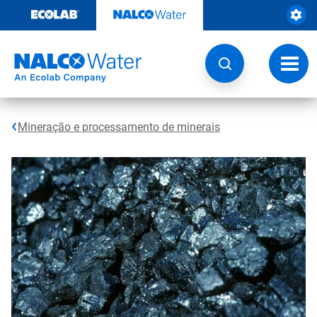
Pular
para
o
conteúdo
Altern
naveg
Mineração e processamento de minerais