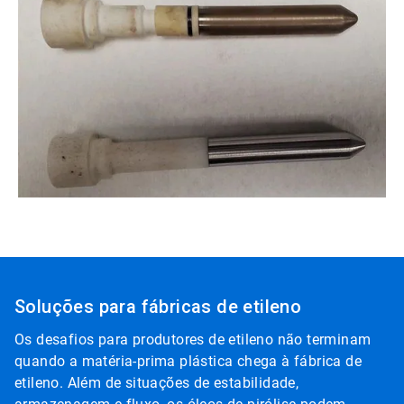
ArticleTile
4
de
4
Soluções para fábricas de etileno
Os desafios para produtores de etileno não terminam
quando a matéria-prima plástica chega à fábrica de
etileno. Além de situações de estabilidade,