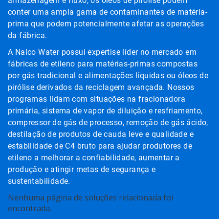
armazenagem e fluxo, os óleos de pirólise podem
conter uma ampla gama de contaminantes de matéria-
prima que podem potencialmente afetar as operações
da fábrica.
A Nalco Water possui expertise líder no mercado em
fábricas de etileno para matérias-primas compostas
por gás tradicional e alimentações líquidas ou óleos de
pirólise derivados da reciclagem avançada. Nossos
programas lidam com situações na fracionadora
primária, sistema de vapor de diluição e resfriamento,
compressor de gás de processo, remoção de gás ácido,
destilação de produtos de cauda leve e qualidade e
estabilidade de C4 bruto para ajudar produtores de
etileno a melhorar a confiabilidade, aumentar a
produção e atingir metas de segurança e
sustentabilidade.
Isto
Nenhuma página de soluções relacionada foi
é
encontrada.
um