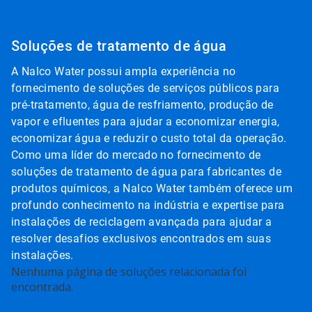
carrossel.
Use
os
Soluções de tratamento de água
botões
"Próximo"
A Nalco Water possui ampla experiência no
e
"Anterior"
fornecimento de soluções de serviços públicos para
para
pré-tratamento, água de resfriamento, produção de
navegar,
vapor e efluentes para ajudar a economizar energia,
ou
economizar água e reduzir o custo total da operação.
pule
para
Como uma líder do mercado no fornecimento de
um
soluções de tratamento de água para fabricantes de
slide
produtos químicos, a Nalco Water também oferece um
clicando
profundo conhecimento na indústria e expertise para
nos
pontos.
instalações de reciclagem avançada para ajudar a
resolver desafios exclusivos encontrados em suas
instalações.
Isto
Nenhuma página de soluções relacionada foi
é
encontrada.
um
carrossel.