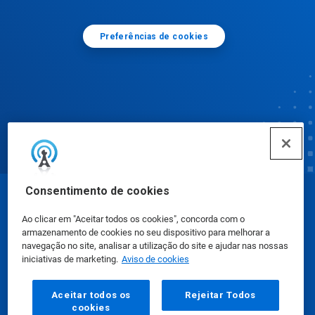
Preferências de cookies
Consentimento de cookies
© Ecolab Inc. 2025
Ao clicar em "Aceitar todos os cookies", concorda com o
armazenamento de cookies no seu dispositivo para melhorar a
Fichas de Informação de Segurança de Produtos
navegação no site, analisar a utilização do site e ajudar nas nossas
iniciativas de marketing.
Aviso de cookies
Químicos
|
Política de Privacidade
|
Termos de Uso
Aceitar todos os
Rejeitar Todos
cookies