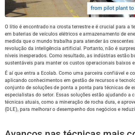
O lítio é encontrado na crosta terrestre e é crucial par
em baterias de veículos elétricos e armazenamento de energi
medida que o mundo trabalha para atender às crescentes 
revolução da inteligência artificial. Portanto, não é surpr
níveis inesperados. Como resultado, as indústrias estão b
sustentáveis para manter os custos operacionais baixos e
É aí que entra a Ecolab. Como uma parceira confiável e c
aplicando conhecimentos em gestão de recursos e tecnolo
conjunto de soluções de ponta a ponta para técnicas de ex
especialistas do setor. Essas soluções estão ajudando a 
técnicas atuais, como a mineração de rocha dura, e aprove
(DLE), para melhorar o desempenho dos negócios e reduzi
Avanços nas técnicas mais c