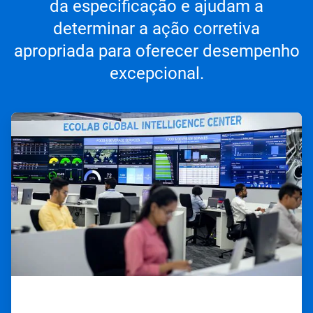
da especificação e ajudam a
determinar a ação corretiva
apropriada para oferecer desempenho
excepcional.
ArticleTile
1
de
3