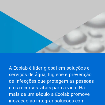
A Ecolab é líder global em soluções e
serviços de água, higiene e prevenção
de infecções que protegem as pessoas
e os recursos vitais para a vida. Há
mais de um século a Ecolab promove
inovação ao integrar soluções com