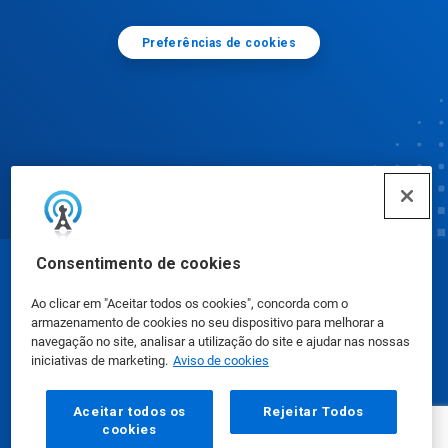
Preferências de cookies
Consentimento de cookies
© Ecolab Inc. 2025
Ao clicar em "Aceitar todos os cookies", concorda com o
armazenamento de cookies no seu dispositivo para melhorar a
Fichas de Informação de Segurança de Produtos
navegação no site, analisar a utilização do site e ajudar nas nossas
iniciativas de marketing.
Aviso de cookies
Químicos
|
Política de Privacidade
|
Termos de Uso
Aceitar todos os
Rejeitar Todos
cookies