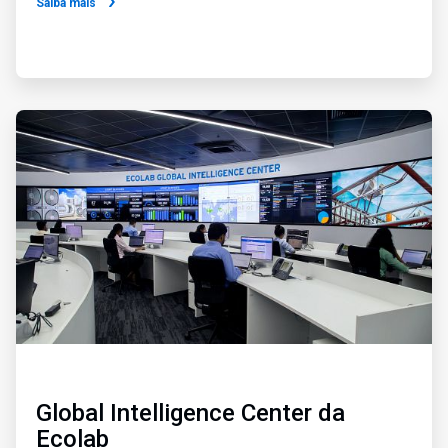
Saiba mais
ArticleTile
3
de
4
Global Intelligence Center da
Ecolab