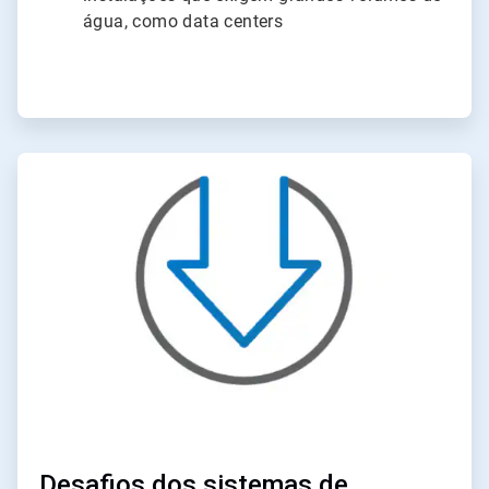
água, como data centers
ArticleTile
2
de
2
Desafios dos sistemas de