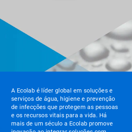
A Ecolab é líder global em soluções e
serviços de água, higiene e prevenção
de infecções que protegem as pessoas
e os recursos vitais para a vida. Há
mais de um século a Ecolab promove
inovação ao integrar soluções com