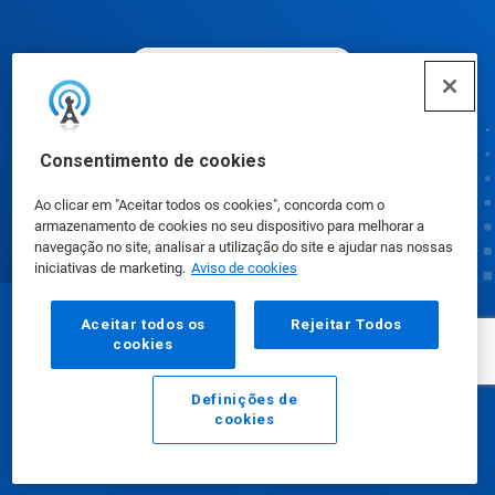
Preferências de cookies
Consentimento de cookies
Ao clicar em "Aceitar todos os cookies", concorda com o
armazenamento de cookies no seu dispositivo para melhorar a
navegação no site, analisar a utilização do site e ajudar nas nossas
iniciativas de marketing.
Aviso de cookies
Aceitar todos os
Rejeitar Todos
© Ecolab Inc. 2025
cookies
Fichas de Informação de Segurança de Produtos
Definições de
cookies
Químicos
|
Política de Privacidade
|
Termos de Uso
E-mail
Ligar