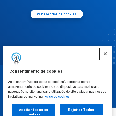
Preferências de cookies
Consentimento de cookies
© Ecolab Inc. 2025
Ao clicar em "Aceitar todos os cookies", concorda com o
armazenamento de cookies no seu dispositivo para melhorar a
Fichas de Informação de Segurança de Produtos
navegação no site, analisar a utilização do site e ajudar nas nossas
iniciativas de marketing.
Aviso de cookies
Químicos
|
Política de Privacidade
|
Termos de Uso
Aceitar todos os
Rejeitar Todos
cookies