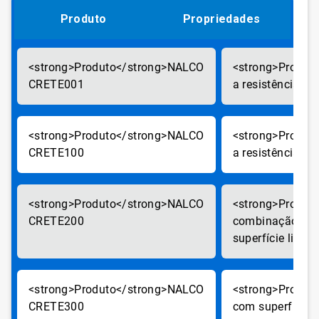
Produto
Propriedades
NALCO
CRETE001
a resistência
NALCO
CRETE100
a resistência
NALCO
CRETE200
combinação de r
superfície lisa
NALCO
CRETE300
com superfície l