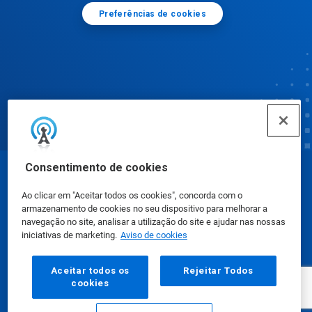
Preferências de cookies
Consentimento de cookies
© Ecolab Inc. 2025
Ao clicar em "Aceitar todos os cookies", concorda com o
armazenamento de cookies no seu dispositivo para melhorar a
Fichas de Informação de Segurança de Produtos
navegação no site, analisar a utilização do site e ajudar nas nossas
iniciativas de marketing.
Aviso de cookies
Químicos
|
Política de Privacidade
|
Termos de Uso
Aceitar todos os
Rejeitar Todos
cookies