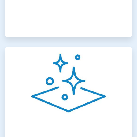
ArticleTile
4
de
6