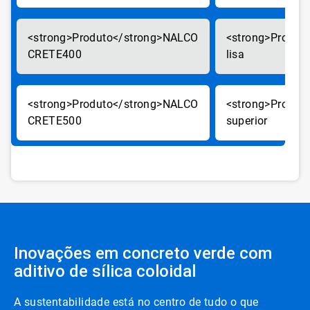
NALCO
CRETE400
lisa
NALCO
CRETE500
superior
Inovações em concreto verde com
aditivo de sílica coloidal
A sustentabilidade está no centro de tudo o que