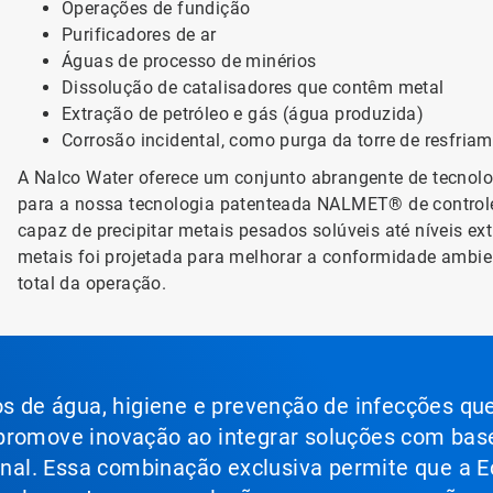
Operações de fundição
Purificadores de ar
Águas de processo de minérios
Dissolução de catalisadores que contêm metal
Extração de petróleo e gás (água produzida)
Corrosão incidental, como purga da torre de resfriam
A Nalco Water oferece um conjunto abrangente de tecnol
para a nossa tecnologia patenteada NALMET® de control
capaz de precipitar metais pesados solúveis até níveis 
metais foi projetada para melhorar a conformidade ambien
total da operação.
ços de água, higiene e prevenção de infecções qu
 promove inovação ao integrar soluções com bas
ional. Essa combinação exclusiva permite que a E