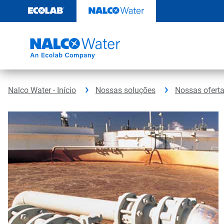
Pular
para
o
conteúdo
Nalco Water - Início
Nossas soluções
Nossas ofert