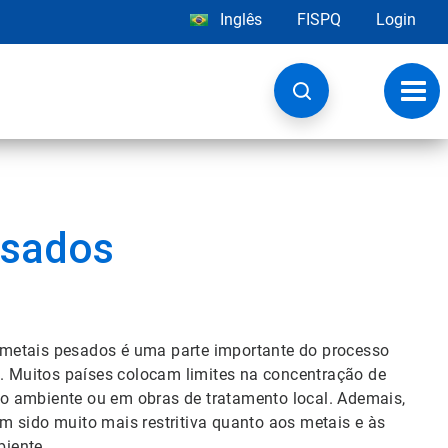
Inglês
FISPQ
Login
Alter
nave
esados
 metais pesados é uma parte importante do processo
s. Muitos países colocam limites na concentração de
o ambiente ou em obras de tratamento local. Ademais,
m sido muito mais restritiva quanto aos metais e às
iente.