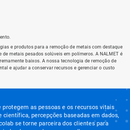
ento.
ogias e produtos para a remoção de metais com destaque
e de metais pesados solúveis em polímeros. A NALMET é
extremamente baixos. A nossa tecnologia de remoção de
tal e ajudar a conservar recursos e gerenciar o custo
e protegem as pessoas e os recursos vitais
e científica, percepções baseadas em dados,
colab se torne parceira dos clientes para