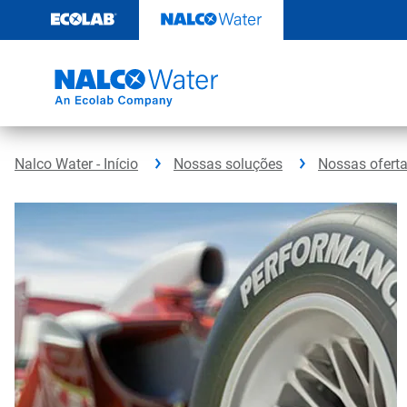
Pular
para
o
conteúdo
Nalco Water - Início
Nossas soluções
Nossas ofert