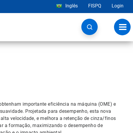
Inglês
FISPQ
Login
Alter
nave
 obtenham importante eficiência na máquina (OME) e
 suavidade. Projetada para desempenho, esta nova
lta velocidade, e melhora a retenção de cinza/finos
car a formação, maximizando o desempenho de
ração e o impacto ambiental.