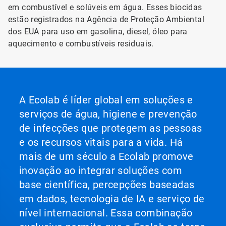
em combustível e solúveis em água. Esses biocidas
estão registrados na Agência de Proteção Ambiental
dos EUA para uso em gasolina, diesel, óleo para
aquecimento e combustíveis residuais.
A Ecolab é líder global em soluções e
serviços de água, higiene e prevenção
de infecções que protegem as pessoas
e os recursos vitais para a vida. Há
mais de um século a Ecolab promove
inovação ao integrar soluções com
base científica, percepções baseadas
em dados, tecnologia de IA e serviço de
nível internacional. Essa combinação