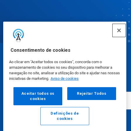
Consentimento de cookies
© Ecolab Inc. 2025
Ao clicar em "Aceitar todos os cookies", concorda com o
armazenamento de cookies no seu dispositivo para melhorar a
Fichas de Informação de Segurança de Produtos
navegação no site, analisar a utilização do site e ajudar nas nossas
iniciativas de marketing.
Aviso de cookies
Químicos
|
Política de Privacidade
|
Termos de Uso
Aceitar todos os
Rejeitar Todos
cookies
Definições de
cookies
E-mail
Ligar