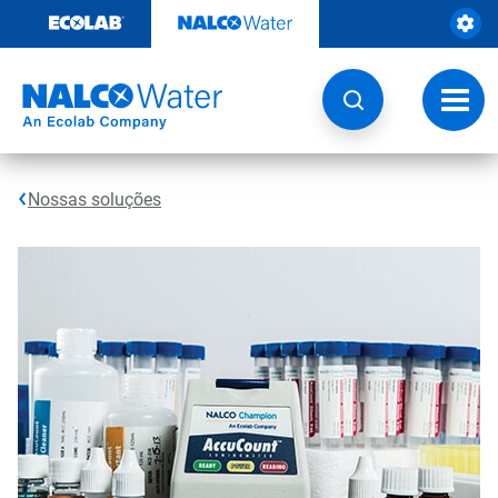
Pular
para
o
conteúdo
Altern
naveg
Nossas soluções