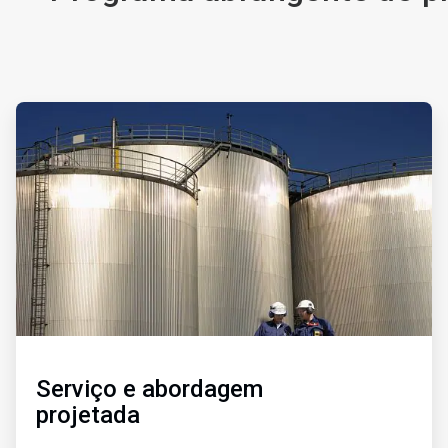
ArticleTile
1
de
3
Serviço e abordagem
projetada