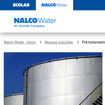
Pular
para
o
conteúdo
Nalco Water - Início
Nossas soluções
Pré-tratament