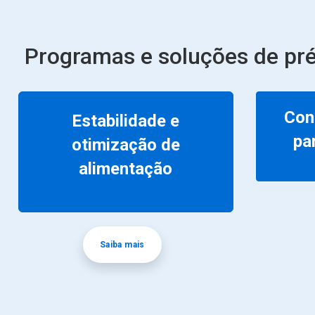
Programas e soluções de pré
Con
Estabilidade e
pa
otimização de
alimentação
Saiba mais