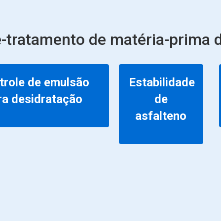
-tratamento de matéria-prima d
trole de emulsão
Estabilidade
ra desidratação
de
asfalteno