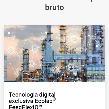
bruto
ArticleTile
2
de
3
Tecnologia digital
®
exclusiva Ecolab
FeedFlexIQ™