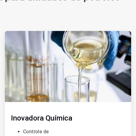
ArticleTile
3
de
3
Inovadora
Química
Controle de