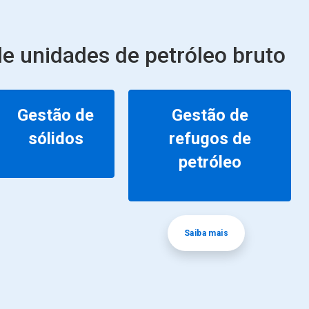
e unidades de petróleo bruto
Gestão de
Gestão de
sólidos
refugos de
petróleo
Saiba mais