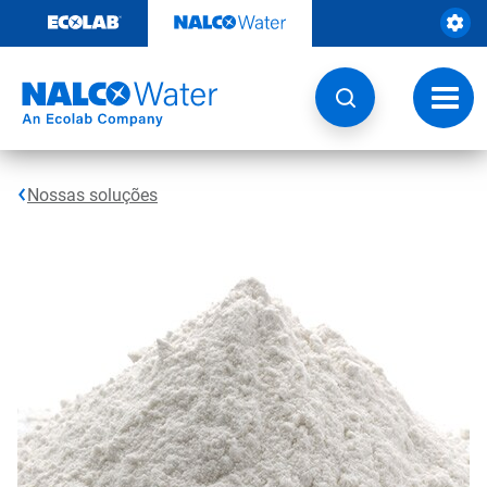
Pular
para
o
conteúdo
Altern
naveg
Nossas soluções