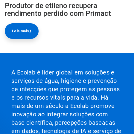
Produtor de etileno recupera
rendimento perdido com Primact
Leia mais
A Ecolab é líder global em soluções e
serviços de água, higiene e prevenção
de infecções que protegem as pessoas
e os recursos vitais para a vida. Há
mais de um século a Ecolab promove
inovação ao integrar soluções com
base científica, percepções baseadas
em dados, tecnologia de IA e serviço de