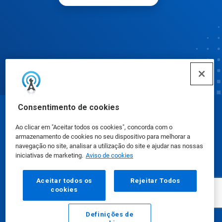
Consentimento de cookies
© Ecolab Inc. 2025
Ao clicar em "Aceitar todos os cookies", concorda com o
armazenamento de cookies no seu dispositivo para melhorar a
Fichas de Informação de Segurança de Produtos
navegação no site, analisar a utilização do site e ajudar nas nossas
iniciativas de marketing.
Aviso de cookies
Químicos
|
Política de Privacidade
|
Termos de Uso
Aceitar todos os
Rejeitar Todos
cookies
Definições de