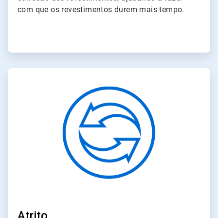
com que os revestimentos durem mais tempo.
ArticleTile
3
de
4
Atrito