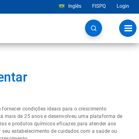
Inglês
FISPQ
Login
Alter
nave
entar
e fornecer condições ideais para o crescimento
á mais de 25 anos e desenvolveu uma plataforma de
ras e produtos químicos eficazes para atender aos
r seu estabelecimento de cuidados com a saúde ou
 crescimento.