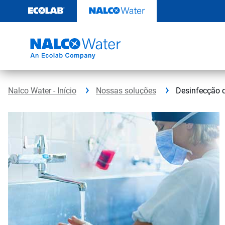
Pular
para
o
conteúdo
Nalco Water - Início
Nossas soluções
Desinfecção 