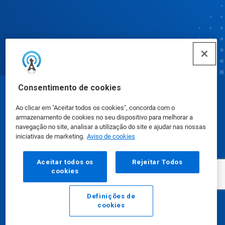
Consentimento de cookies
© Ecolab Inc. 2025
Ao clicar em "Aceitar todos os cookies", concorda com o
armazenamento de cookies no seu dispositivo para melhorar a
Fichas de Informação de Segurança de Produtos
navegação no site, analisar a utilização do site e ajudar nas nossas
iniciativas de marketing.
Aviso de cookies
Químicos
|
Política de Privacidade
|
Termos de Uso
Aceitar todos os
Rejeitar Todos
cookies
Definições de
cookies
E-mail
Ligar