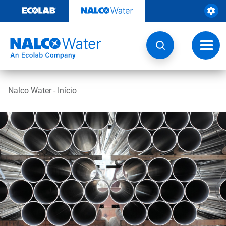
Pular
para
o
conteúdo
Altern
naveg
Nalco Water - Início