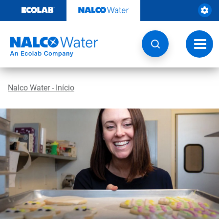
Pular
para
o
conteúdo
Altern
naveg
Nalco Water - Início