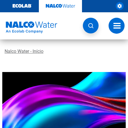
Pular
para
o
conteúdo
Altern
naveg
Nalco Water - Início