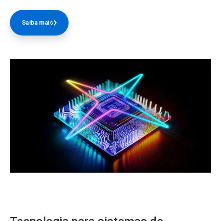
Saiba mais
ArticleTile
1
de
3