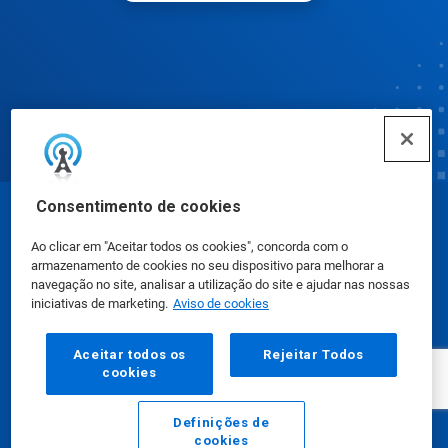
Consentimento de cookies
© Ecolab Inc. 2025
Ao clicar em "Aceitar todos os cookies", concorda com o
armazenamento de cookies no seu dispositivo para melhorar a
Fichas de Informação de Segurança de Produtos
navegação no site, analisar a utilização do site e ajudar nas nossas
iniciativas de marketing.
Aviso de cookies
Químicos
|
Política de Privacidade
|
Termos de Uso
Aceitar todos os
Rejeitar Todos
cookies
Definições de
cookies