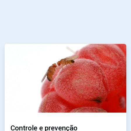
ArticleTile
3
de
3
Controle e prevenção