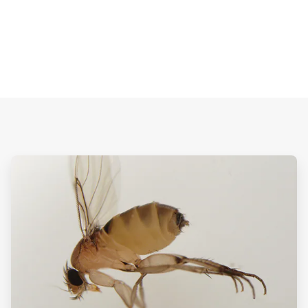
ArticleTile
3
de
3