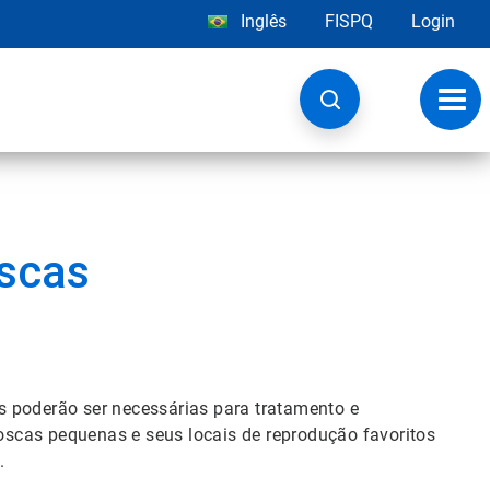
Inglês
FISPQ
Login
Alter
nave
scas
s poderão ser necessárias para tratamento e
scas pequenas e seus locais de reprodução favoritos
.