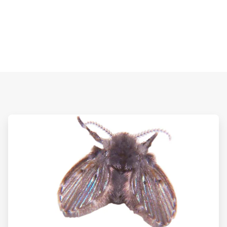
ArticleTile
2
de
3