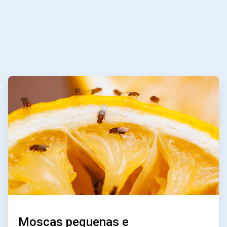
ArticleTile
1
de
3
Moscas pequenas e