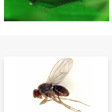
ArticleTile
1
de
3