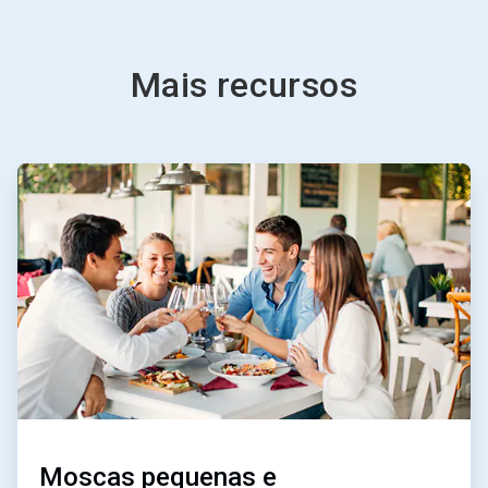
Mais recursos
ArticleTile
2
de
3
Moscas pequenas e