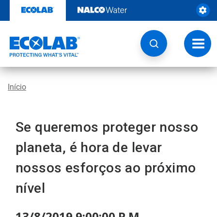
Pular
para
o
conteúdo
Altern
naveg
Início
Se queremos proteger nosso
planeta, é hora de levar
nossos esforços ao próximo
nível
13/8/2019 9:00:00 P.M.