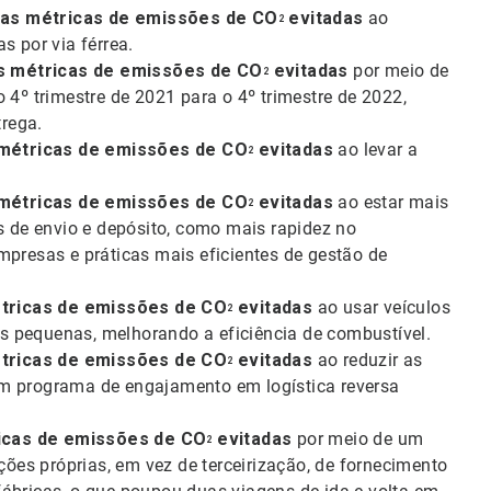
das métricas de emissões de CO
evitadas
ao
2
s por via férrea.
as métricas de emissões de
CO
evitadas
por meio de
2
º trimestre de 2021 para o 4º trimestre de 2022,
trega.
 métricas de emissões de CO
evitadas
ao levar a
2
 métricas de emissões de
CO
evitadas
ao estar mais
2
as de envio e depósito, como mais rapidez no
mpresas e práticas mais eficientes de gestão de
étricas de emissões de
CO
evitadas
ao usar veículos
2
s pequenas, melhorando a eficiência de combustível.
étricas de emissões de
CO
evitadas
ao reduzir as
2
um programa de engajamento em logística reversa
ricas de emissões de
CO
evitadas
por meio de um
2
es próprias, em vez de terceirização, de fornecimento