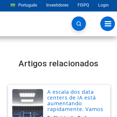
Português
Investidores
FISPQ
Login
Alter
nave
Artigos relacionados
A escala dos data
centers de IA está
aumentando
rapidamente. Vamos
construí-los da