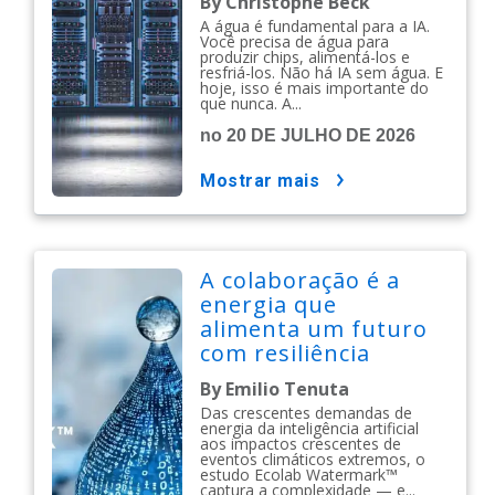
By Christophe Beck
maneira certa.
A água é fundamental para a IA.
Você precisa de água para
produzir chips, alimentá-los e
resfriá-los. Não há IA sem água. E
hoje, isso é mais importante do
que nunca. A...
no 20 DE JULHO DE 2026
mostrar mais
A colaboração é a
energia que
alimenta um futuro
com resiliência
hídrica
By Emilio Tenuta
Das crescentes demandas de
energia da inteligência artificial
aos impactos crescentes de
eventos climáticos extremos, o
estudo Ecolab Watermark™
captura a complexidade — e...