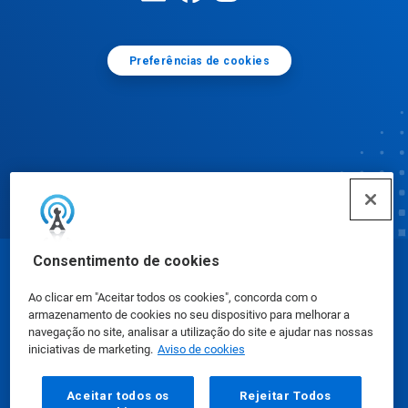
Preferências de cookies
Consentimento de cookies
© Ecolab Inc. 2025
Ao clicar em "Aceitar todos os cookies", concorda com o
armazenamento de cookies no seu dispositivo para melhorar a
Fichas de Informação de Segurança de Produtos
navegação no site, analisar a utilização do site e ajudar nas nossas
iniciativas de marketing.
Aviso de cookies
Químicos
|
Política de Privacidade
|
Termos de Uso
Aceitar todos os
Rejeitar Todos