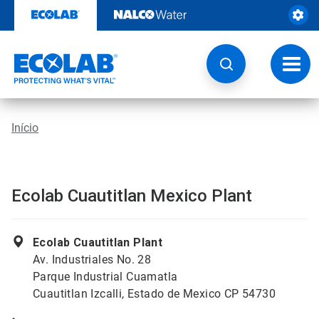
Pular
para
o
conteúdo
Altern
naveg
Início
Ecolab Cuautitlan Mexico Plant
Ecolab Cuautitlan Plant
Av. Industriales No. 28
Parque Industrial Cuamatla
Cuautitlan Izcalli, Estado de Mexico CP 54730