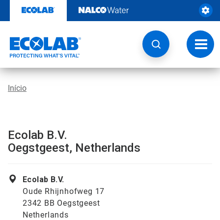
Pular
para
o
conteúdo
Altern
naveg
Início
Ecolab B.V.
Oegstgeest, Netherlands
Ecolab B.V.
Oude Rhijnhofweg 17
2342 BB Oegstgeest
Netherlands