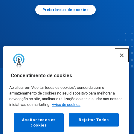
Preferências de cookies
Consentimento de cookies
© Ecolab Inc. 2025
Ao clicar em "Aceitar todos os cookies", concorda com o
armazenamento de cookies no seu dispositivo para melhorar a
Fichas de Informação de Segurança de Produtos
navegação no site, analisar a utilização do site e ajudar nas nossas
iniciativas de marketing.
Aviso de cookies
Químicos
|
Política de Privacidade
|
Termos de Uso
Aceitar todos os
Rejeitar Todos
cookies