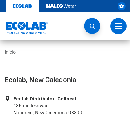
Pular
para
o
conteúdo
Altern
naveg
Início
Ecolab, New Caledonia
Ecolab Distributor: Cellocal
186 rue lekawae
Noumea , New Caledonia 98800