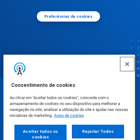
Preferências de cookies
Consentimento de cookies
© Ecolab Inc. 2025
Ao clicar em "Aceitar todos os cookies", concorda com o
armazenamento de cookies no seu dispositivo para melhorar a
Fichas de Informação de Segurança de Produtos
navegação no site, analisar a utilização do site e ajudar nas nossas
iniciativas de marketing.
Aviso de cookies
Químicos
|
Política de Privacidade
|
Termos de Uso
Aceitar todos os
Rejeitar Todos
cookies