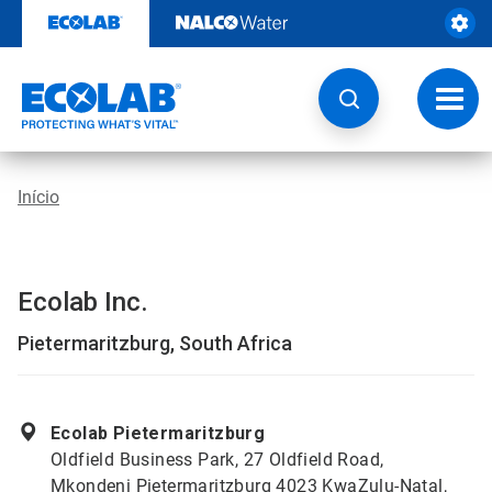
Pular
para
o
conteúdo
Altern
naveg
Início
Ecolab Inc.
Pietermaritzburg, South Africa
Ecolab Pietermaritzburg
Oldfield Business Park, 27 Oldfield Road,
Mkondeni Pietermaritzburg 4023 KwaZulu-Natal,