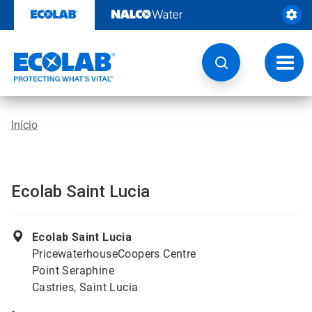
Pular
para
o
conteúdo
Altern
naveg
Início
Ecolab Saint Lucia
Ecolab Saint Lucia
PricewaterhouseCoopers Centre
Point Seraphine
Castries, Saint Lucia