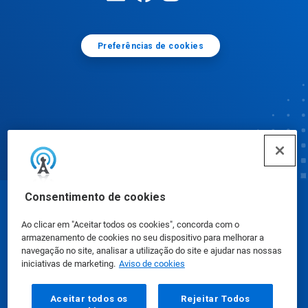
Preferências de cookies
Consentimento de cookies
© Ecolab Inc. 2025
Ao clicar em "Aceitar todos os cookies", concorda com o
armazenamento de cookies no seu dispositivo para melhorar a
Fichas de Informação de Segurança de Produtos
navegação no site, analisar a utilização do site e ajudar nas nossas
iniciativas de marketing.
Aviso de cookies
Químicos
|
Política de Privacidade
|
Termos de Uso
Aceitar todos os
Rejeitar Todos