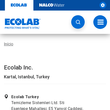
Pular
para
o
conteúdo
Altern
naveg
Início
Ecolab Inc.
Kartal, Istanbul, Turkey
Ecolab Turkey
Temizleme Sistemleri Ltd. Sti
Esentepe Mahallesi, E5 Yanyol Caddesi,