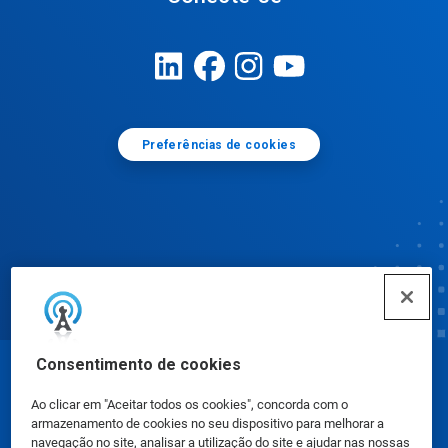
Preferências de cookies
Consentimento de cookies
© Ecolab Inc. 2025
Ao clicar em "Aceitar todos os cookies", concorda com o
armazenamento de cookies no seu dispositivo para melhorar a
Fichas de Informação de Segurança de Produtos
navegação no site, analisar a utilização do site e ajudar nas nossas