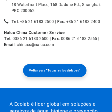
18 Waterfront Place, 168 Daduhe Rd., Shanghai,
PRC 200062
Tel:
+86-21-6183-2500 |
Fax:
+86-21-6183-2400
Nalco China Customer Service
Tel:
0086-21-6183 2500 |
Fax:
0086-21-6183 2565 |
Email:
chinacs@nalco.com
Voltar para "Todas as localidades"
A Ecolab é líder global em soluções e
serviços de água, higiene e prevenção