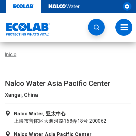
Pular
para
o
conteúdo
Altern
naveg
Início
Nalco Water Asia Pacific Center
Xangai, China
Nalco Water, 亚太中心
上海市普陀区大渡河路168弄18号 200062
Nalco Water Asia Pacific Center