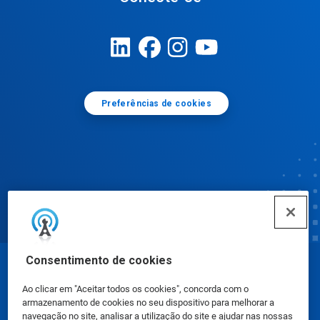
Preferências de cookies
Consentimento de cookies
© Ecolab Inc. 2025
Ao clicar em "Aceitar todos os cookies", concorda com o
armazenamento de cookies no seu dispositivo para melhorar a
Fichas de Informação de Segurança de Produtos
navegação no site, analisar a utilização do site e ajudar nas nossas