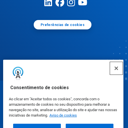
Preferências de cookies
Consentimento de cookies
© Ecolab Inc. 2025
Ao clicar em "Aceitar todos os cookies", concorda com o
armazenamento de cookies no seu dispositivo para melhorar a
Fichas de Informação de Segurança de Produtos
navegação no site, analisar a utilização do site e ajudar nas nossas
iniciativas de marketing.
Aviso de cookies
Químicos
|
Política de Privacidade
|
Termos de Uso