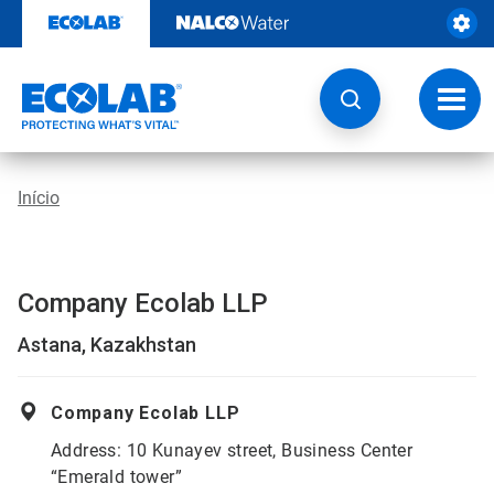
Pular
para
o
conteúdo
Altern
naveg
Início
Company Ecolab LLP
Astana, Kazakhstan
Company Ecolab LLP
Address: 10 Kunayev street, Business Center
“Emerald tower”