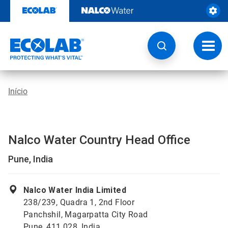
Pular
para
o
conteúdo
Altern
naveg
Início
Nalco Water Country Head Office
Pune, India
Nalco Water India Limited
238/239, Quadra 1, 2nd Floor
Panchshil, Magarpatta City Road
Pune, 411 028, India