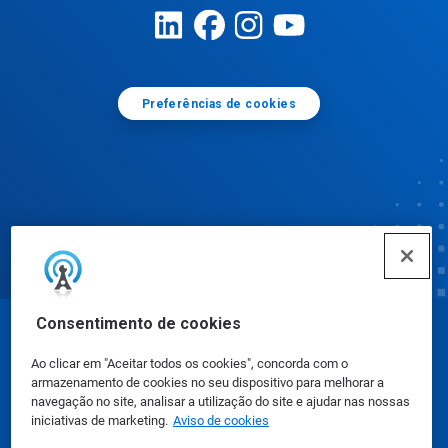
Preferências de cookies
Consentimento de cookies
© Ecolab Inc. 2025
Ao clicar em "Aceitar todos os cookies", concorda com o
armazenamento de cookies no seu dispositivo para melhorar a
Fichas de Informação de Segurança de Produtos
navegação no site, analisar a utilização do site e ajudar nas nossas
iniciativas de marketing.
Aviso de cookies
Químicos
|
Política de Privacidade
|
Termos de Uso