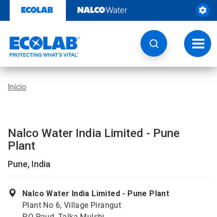
Pular
para
o
conteúdo
Altern
naveg
Início
Nalco Water India Limited - Pune
Plant
Pune, India
Nalco Water India Limited - Pune Plant
Plant No 6, Village Pirangut
P.O Paud, Talka Mulshi