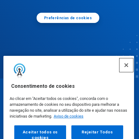
Preferências de cookies
Consentimento de cookies
© Ecolab Inc. 2025
Ao clicar em "Aceitar todos os cookies", concorda com o
armazenamento de cookies no seu dispositivo para melhorar a
Fichas de Informação de Segurança de Produtos
navegação no site, analisar a utilização do site e ajudar nas nossas
iniciativas de marketing.
Aviso de cookies
Químicos
|
Política de Privacidade
|
Termos de Uso
Aceitar todos os
Rejeitar Todos
cookies