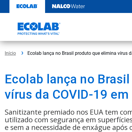
Pular
para
o
conteúdo
Início
Ecolab lança no Brasil produto que elimina víru
Ecolab lança no Brasil
vírus da COVID-19 em
Sanitizante premiado nos EUA tem como 
utilizado com segurança em superfíci
e sem a necessidade de enxágue após o