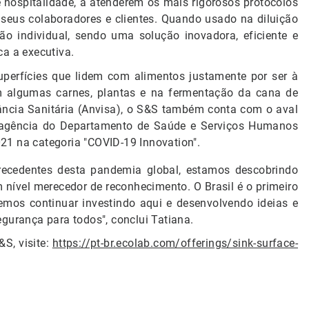
e hospitalidade, a atenderem os mais rigorosos protocolos
seus colaboradores e clientes. Quando usado na diluição
o individual, sendo uma solução inovadora, eficiente e
ca a executiva.
perfícies que lidem com alimentos justamente por ser à
em algumas carnes, plantas e na fermentação da cana de
ância Sanitária (Anvisa), o S&S também conta com o aval
a agência do Departamento de Saúde e Serviços Humanos
21 na categoria "COVID-19 Innovation".
ecedentes desta pandemia global, estamos descobrindo
nível merecedor de reconhecimento. O Brasil é o primeiro
emos continuar investindo aqui e desenvolvendo ideias e
egurança para todos", conclui Tatiana.
S, visite:
https://pt-br.ecolab.com/offerings/sink-surface-