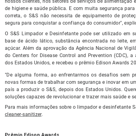
nossos clientes, nos setores de serviços de alimentação 
de higiene e saúde pública. E com muita segurança para 
correta, o S&S não necessita de equipamento de proteçã
segura para conquistar a confiança do consumidor", expli
O S&S Limpador e Desinfetante pode ser utilizado em su
base de ácido lático, substância encontrada no leite, 
açúcar. Além da aprovação da Agência Nacional de Vigil
do Centers for Disease Control and Prevention (CDC), 
dos Estados Unidos, e recebeu o prêmio Edison Awards 20
"De alguma forma, ao enfrentarmos os desafios sem pr
novas formas de trabalhar com segurança e inovar em um 
país a produzir o S&S, depois dos Estados Unidos. Quer
soluções capazes de revolucionar e trazer mais saúde e s
Para mais informações sobre o limpador e desinfetante S&
cleaner-sanitizer
.
Prêmio Edison Awards