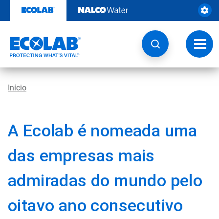
Pular
para
o
conteúdo
Altern
naveg
Início
A Ecolab é nomeada uma
das empresas mais
admiradas do mundo pelo
oitavo ano consecutivo