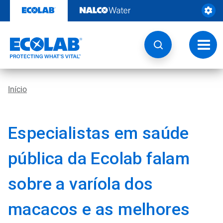
Pular
para
o
conteúdo
Altern
naveg
Início
Especialistas em saúde
pública da Ecolab falam
sobre a varíola dos
macacos e as melhores