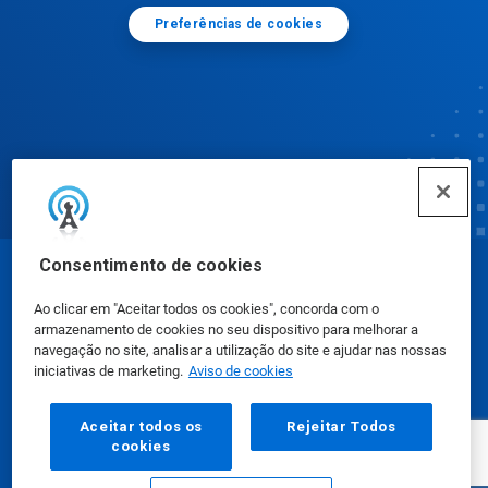
Preferências de cookies
Consentimento de cookies
© Ecolab Inc. 2025
Ao clicar em "Aceitar todos os cookies", concorda com o
armazenamento de cookies no seu dispositivo para melhorar a
Fichas de Informação de Segurança de Produtos
navegação no site, analisar a utilização do site e ajudar nas nossas
iniciativas de marketing.
Aviso de cookies
Químicos
|
Política de Privacidade
|
Termos de Uso
Aceitar todos os
Rejeitar Todos
cookies