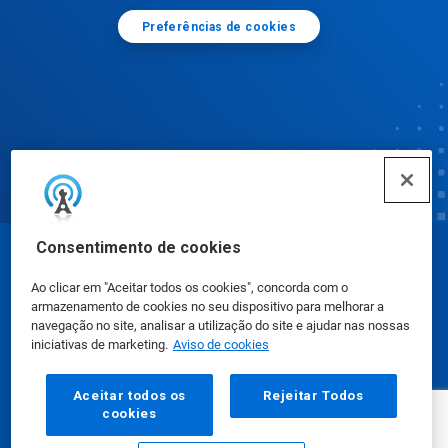
Preferências de cookies
Consentimento de cookies
© Ecolab Inc. 2025
Ao clicar em "Aceitar todos os cookies", concorda com o
armazenamento de cookies no seu dispositivo para melhorar a
Fichas de Informação de Segurança de Produtos
navegação no site, analisar a utilização do site e ajudar nas nossas
iniciativas de marketing.
Aviso de cookies
Químicos
|
Política de Privacidade
|
Termos de Uso
Aceitar todos os
Rejeitar Todos
cookies