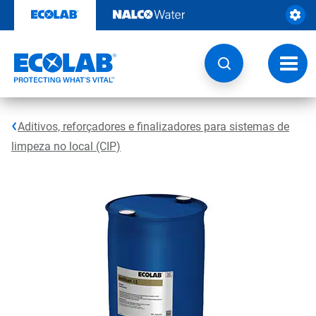
Pular
para
o
conteúdo
Altern
naveg
Aditivos, reforçadores e finalizadores para sistemas de
limpeza no local (CIP)