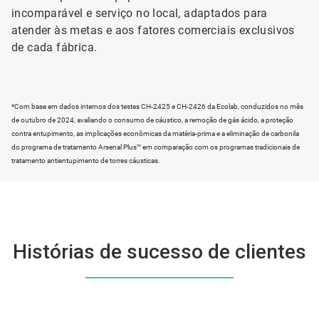
incomparável e serviço no local, adaptados para
atender às metas e aos fatores comerciais exclusivos
de cada fábrica.
*Com base em dados internos dos testes CH-2425 e CH-2426 da Ecolab, conduzidos no mês
de outubro de 2024, avaliando o consumo de cáustico, a remoção de gás ácido, a proteção
contra entupimento, as implicações econômicas da matéria-prima e a eliminação de carbonila
do programa de tratamento Arsenal Plus™ em comparação com os programas tradicionais de
tratamento antientupimento de torres cáusticas.
Histórias de sucesso de clientes