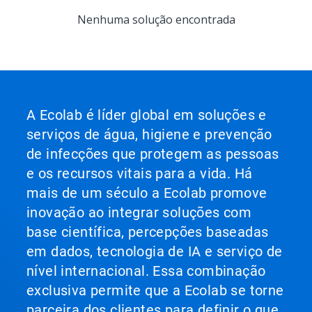
um
Isto
Nenhuma solução encontrada
slide
é
clicando
um
nos
carrossel.
pontos.
Use
os
botões
"Próximo"
A Ecolab é líder global em soluções e
e
serviços de água, higiene e prevenção
"Anterior"
para
de infecções que protegem as pessoas
navegar,
e os recursos vitais para a vida. Há
ou
pule
mais de um século a Ecolab promove
para
inovação ao integrar soluções com
um
slide
base científica, percepções baseadas
clicando
em dados, tecnologia de IA e serviço de
nos
nível internacional. Essa combinação
pontos.
exclusiva permite que a Ecolab se torne
parceira dos clientes para definir o que