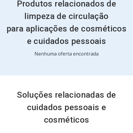
Produtos relacionados de
limpeza de circulação
para aplicações de cosméticos
e cuidados pessoais
Isto
Nenhuma oferta encontrada
é
um
carrossel.
Use
os
botões
"Próximo"
Soluções relacionadas de
e
"Anterior"
cuidados pessoais e
para
navegar,
cosméticos
ou
pule
para