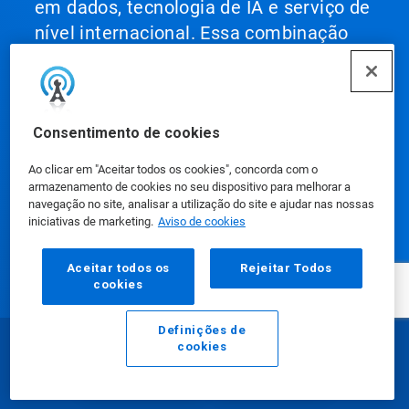
em dados, tecnologia de IA e serviço de
nível internacional. Essa combinação
exclusiva permite que a Ecolab se torne
parceira dos clientes para definir o que
é ser o melhor da categoria e
implementar essas soluções em suas
Consentimento de cookies
operações, ajudando-os a alcançar o
Ao clicar em "Aceitar todos os cookies", concorda com o
melhor desempenho.
armazenamento de cookies no seu dispositivo para melhorar a
navegação no site, analisar a utilização do site e ajudar nas nossas
iniciativas de marketing.
Aviso de cookies
Aceitar todos os
Rejeitar Todos
cookies
Nossos produtos
Definições de
cookies
E-mail
Ligar
Notícias