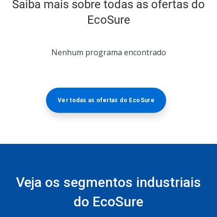
Saiba mais sobre todas as ofertas do
EcoSure
Isto
Nenhum programa encontrado
é
um
carrossel.
Use
os
Ver todas as ofertas do EcoSure
botões
"Próximo"
e
"Anterior"
para
navegar,
ou
pule
Veja os segmentos industriais
para
um
do EcoSure
slide
clicando
nos