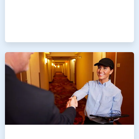
ArticleTile
4
de
4